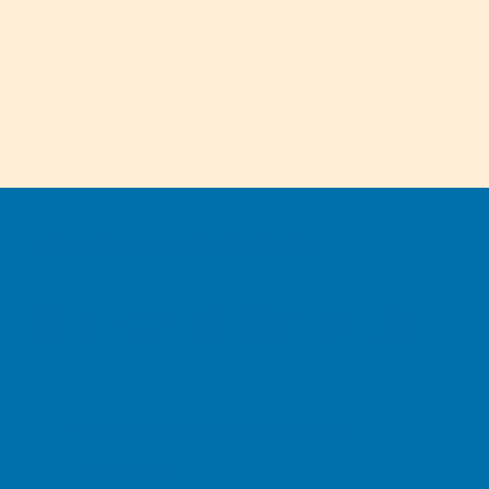
Sierra Leone Chesterton Center
BITTE KONTAKTIEREN SIE UNS
slcc@slccsierraleonechetsertoncenter.org
+232 76 654265