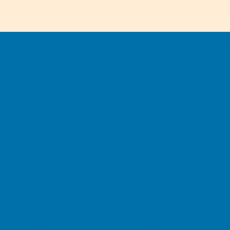
Sierra Leone Chesterton Center
VEUILLEZ CONTACTER
slcc@slccsierraleonechetsertoncenter.org
+232 76 654265
32 Dabundeh Street, Koidi, Kono District, Sierra
Leone, West Africa
Inscription à la newsletter