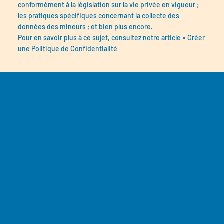
conformément à la législation sur la vie privée en vigueur ;
les pratiques spécifiques concernant la collecte des
données des mineurs ; et bien plus encore.
Pour en savoir plus à ce sujet, consultez notre article « Créer
une Politique de Confidentialité
Sierra Leone Chesterton Center
VEUILLEZ CONTACTER
slcc@slccsierraleonechetsertoncenter.org
+232 76 654265
32 Dabundeh Street, Koidi, Kono District, Sierra