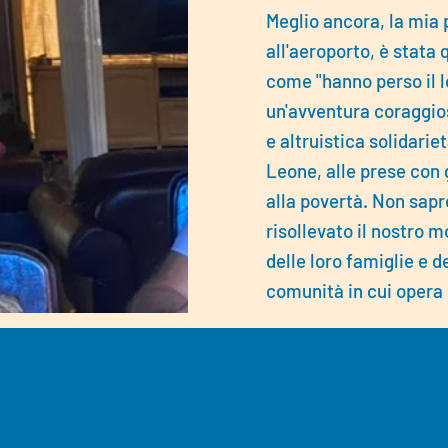
Meglio ancora, la mia 
all'aeroporto, è stata
come "hanno perso il lo
un'avventura coraggio
e altruistica solidarie
Leone, alle prese con 
alla povertà. Non sapr
risollevato il nostro m
delle loro famiglie e d
comunità in cui opera