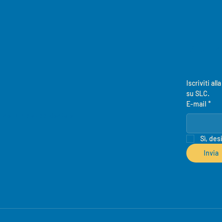
I
Iscri
Iscriviti al
su SLC.
E-mail
*
eone, Africa occidentale
Sì, des
Invia