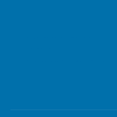
PER FAVORE, CONTATTAC
slcc@slccsierraleonechetsertoncenter.org
+232 76 654265
32 Dabundeh Street, Koidi, distretto di Kono, Sierra L