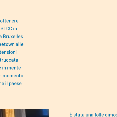
 ottenere
 SLCC in
da Bruxelles
reetown alle
tensioni
 truccata
e in mente
 un momento
he il paese
È stata una folle dimo