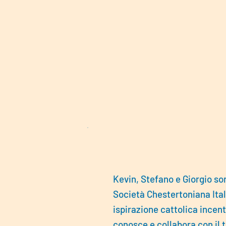
Kevin, Stefano e Giorgio s
Società Chestertoniana Ital
ispirazione cattolica incen
conosce e collabora con il 